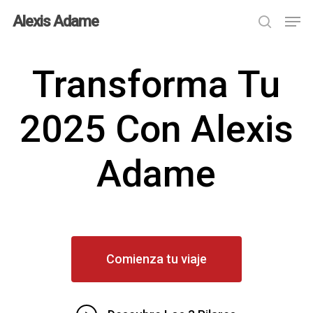
Skip
Menu
Men
Alexis Adame
search
to
main
Transforma
Tu
content
2025
Con
Alexis
Adame
Comienza tu viaje