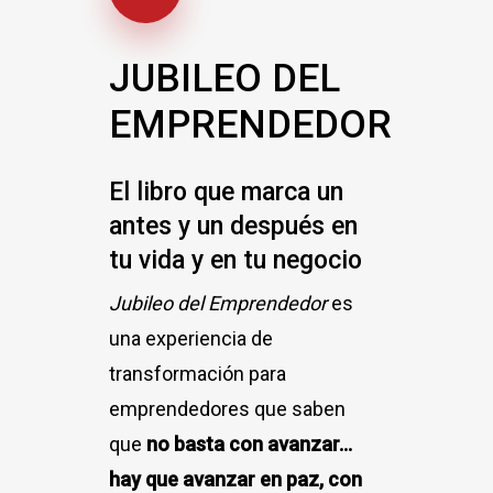
Ingresos con sistemas inteligentes
JUBILEO
DEL
Implementa modelos de duplicación y
EMPRENDEDOR
crecimiento exponencial que te permitan
escalar resultados de manera consistente.
El libro que marca un
antes y un después en
tu vida y en tu negocio
Jubileo del Emprendedor
es
una experiencia de
transformación para
emprendedores que saben
que
no basta con avanzar…
hay que avanzar en paz, con