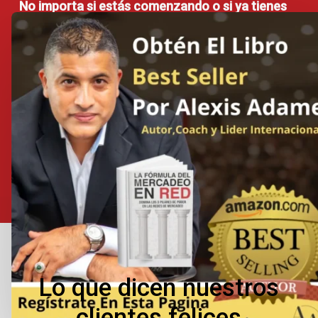
No importa si estás comenzando o si ya tienes
experiencia en redes de mercadeo, Alexis te
brindará las herramientas para que alcances el
éxito.
Libro
en
Amazon
Lo
que
dicen
nuestros
clientes
felices