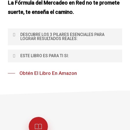
La Fórmula del Mercadeo en Red no te promete
suerte, te enseña el camino.
DESCUBRE LOS 3 PILARES ESENCIALES PARA
LOGRAR RESULTADOS REALES:
Liderazgo influyente
ESTE LIBRO ES PARA TI SI:
Aprende a desarrollar el liderazgo que inspira,
Quieres dejar de improvisar y empezar a
guía y forma equipos comprometidos y
Obtén El Libro En Amazon
trabajar con un sistema claro
productivos.
Buscas resultados reales, no promesas
Construcción de redes exitosas
vacías
Domina estrategias comprobadas para crear
Deseas convertirte en un verdadero
una organización sólida, enfocada en
profesional del mercadeo en red
crecimiento y duplicación.