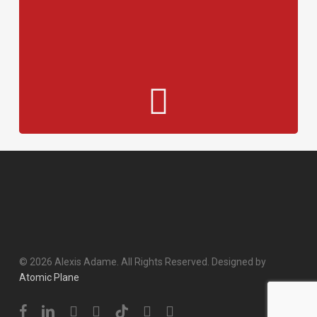
© 2026 Alexis Adame. All Rights Reserved. Designed by
Atomic Plane
facebook
linkedin
youtube
instagram
tiktok
phone
email